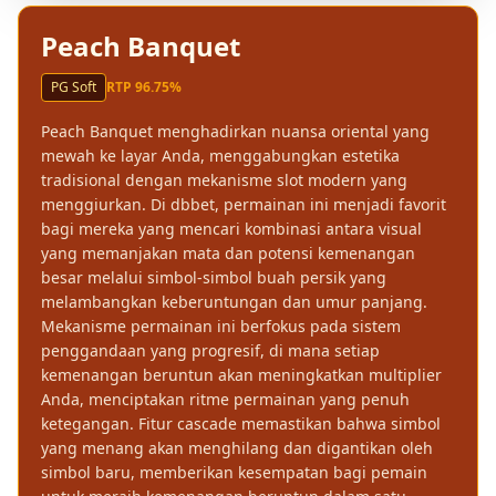
▶
Peach Banquet
PG Soft
RTP 96.75%
Peach Banquet menghadirkan nuansa oriental yang
mewah ke layar Anda, menggabungkan estetika
tradisional dengan mekanisme slot modern yang
menggiurkan. Di dbbet, permainan ini menjadi favorit
bagi mereka yang mencari kombinasi antara visual
yang memanjakan mata dan potensi kemenangan
besar melalui simbol-simbol buah persik yang
melambangkan keberuntungan dan umur panjang.
Mekanisme permainan ini berfokus pada sistem
penggandaan yang progresif, di mana setiap
kemenangan beruntun akan meningkatkan multiplier
Anda, menciptakan ritme permainan yang penuh
ketegangan. Fitur cascade memastikan bahwa simbol
yang menang akan menghilang dan digantikan oleh
simbol baru, memberikan kesempatan bagi pemain