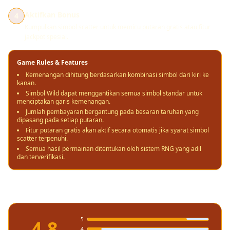
Aktifkan Bonus
4
Kumpulkan simbol scatter untuk memicu putaran gratis atau fitur
jackpot spesial.
Game Rules & Features
Kemenangan dihitung berdasarkan kombinasi simbol dari kiri ke
kanan.
Simbol Wild dapat menggantikan semua simbol standar untuk
menciptakan garis kemenangan.
Jumlah pembayaran bergantung pada besaran taruhan yang
dipasang pada setiap putaran.
Fitur putaran gratis akan aktif secara otomatis jika syarat simbol
scatter terpenuhi.
Semua hasil permainan ditentukan oleh sistem RNG yang adil
dan terverifikasi.
5
4.8
4