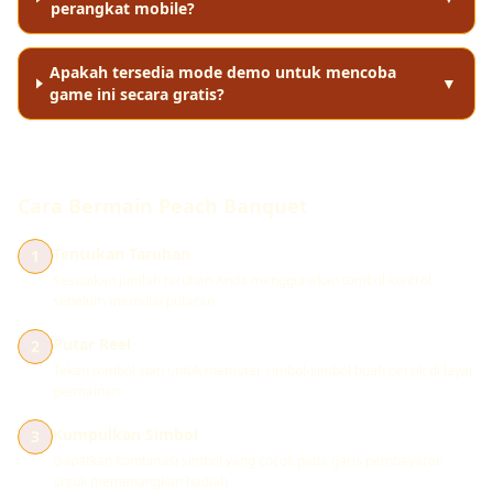
perangkat mobile?
Apakah tersedia mode demo untuk mencoba
▼
game ini secara gratis?
Cara Bermain Peach Banquet
Tentukan Taruhan
1
Sesuaikan jumlah taruhan Anda menggunakan tombol kontrol
sebelum memulai putaran.
Putar Reel
2
Tekan tombol spin untuk memutar simbol-simbol buah persik di layar
permainan.
Kumpulkan Simbol
3
Dapatkan kombinasi simbol yang cocok pada garis pembayaran
untuk memenangkan hadiah.