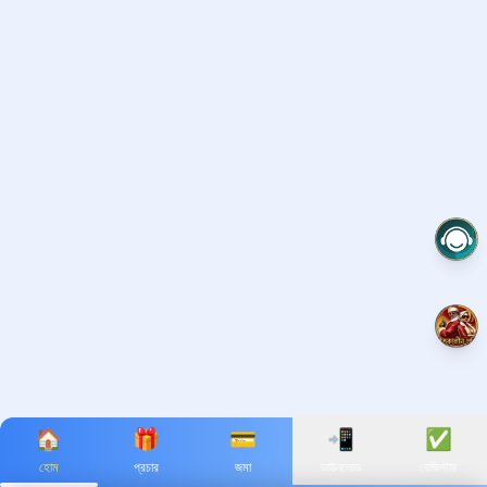
🏠
🎁
💳
📲
✅
হোম
প্রচার
জমা
ডাউনলোড
রেজিস্টার