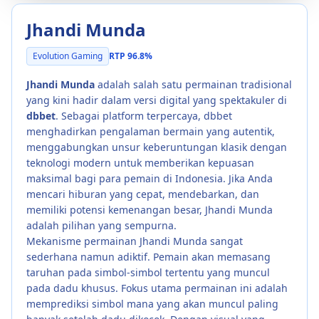
▶
Jhandi Munda
Evolution Gaming
RTP 96.8%
Jhandi Munda
adalah salah satu permainan tradisional
yang kini hadir dalam versi digital yang spektakuler di
dbbet
. Sebagai platform terpercaya, dbbet
menghadirkan pengalaman bermain yang autentik,
menggabungkan unsur keberuntungan klasik dengan
teknologi modern untuk memberikan kepuasan
maksimal bagi para pemain di Indonesia. Jika Anda
mencari hiburan yang cepat, mendebarkan, dan
memiliki potensi kemenangan besar, Jhandi Munda
adalah pilihan yang sempurna.
Mekanisme permainan Jhandi Munda sangat
sederhana namun adiktif. Pemain akan memasang
taruhan pada simbol-simbol tertentu yang muncul
pada dadu khusus. Fokus utama permainan ini adalah
memprediksi simbol mana yang akan muncul paling