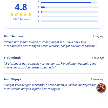
5
4.8
4
3
⭐⭐⭐⭐⭐
2
1842 Reviews
1
Budi Santoso
1 day ago
“Permainan Jhandi Munda di dbbet sangat seru! Saya baru saja
mendapatkan kemenangan besar kemarin, sangat direkomendasikan.”
Siti Aminah
3 days ago
“Grafik bagus dan gameplay sangat lancar. Pengalaman bermain yang
menyenangkan dan terasa sangat adil.”
Andi Wijaya
1 week ago
“Sangat suka dengan mekanisme permainannya. Mudah dipelajari dan
memberikan banyak kejutan kemenangan!”