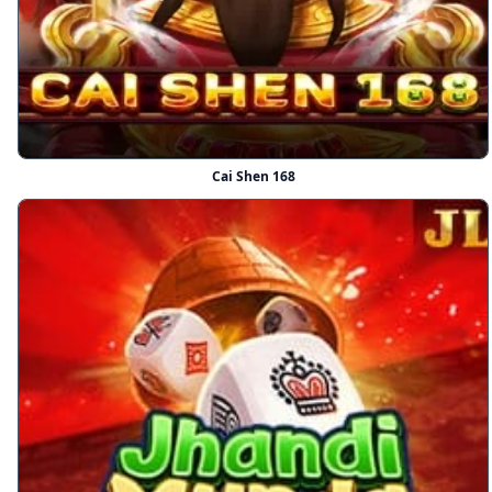
Cai Shen 168