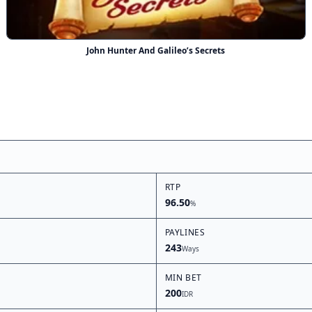
John Hunter And Galileo’s Secrets
RTP
96.50
%
PAYLINES
243
Ways
MIN BET
200
IDR