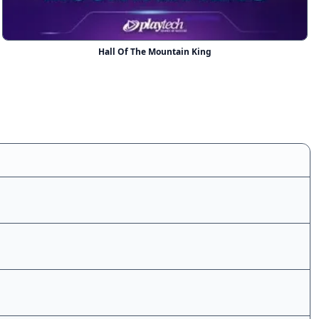
Hall Of The Mountain King