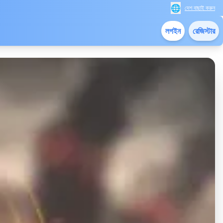
🌐
দেশ বাছাই করুন
লগইন
রেজিস্টার