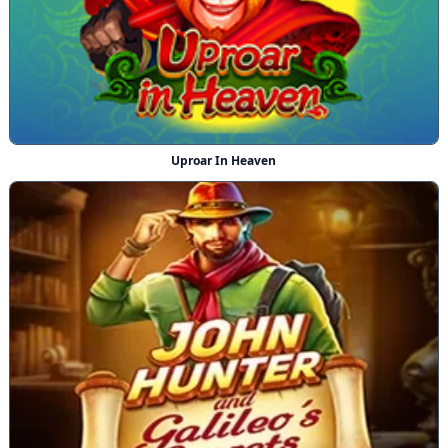
Uproar In Heaven