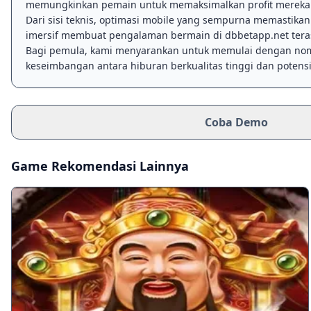
memungkinkan pemain untuk memaksimalkan profit mereka ta
Dari sisi teknis, optimasi mobile yang sempurna memastikan
imersif membuat pengalaman bermain di dbbetapp.net teras
Bagi pemula, kami menyarankan untuk memulai dengan nomin
keseimbangan antara hiburan berkualitas tinggi dan potens
Coba Demo
Game Rekomendasi Lainnya