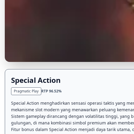
▶
Special Action
Pragmatic Play
RTP 96.52%
Special Action menghadirkan sensasi operasi taktis yang 
mekanisme slot modern yang menawarkan peluang kemenangan
Sistem gameplay dirancang dengan volatilitas tinggi, yang be
gulungan, di mana kombinasi simbol premium akan memberik
Fitur bonus dalam Special Action menjadi daya tarik utama,