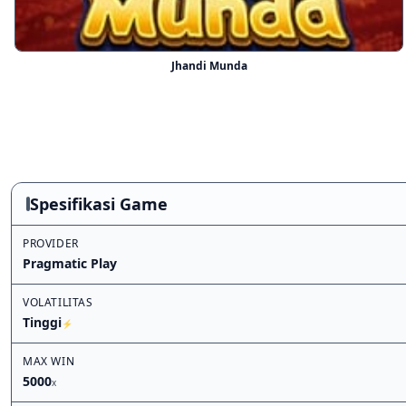
Jhandi Munda
Spesifikasi Game
PROVIDER
Pragmatic Play
VOLATILITAS
Tinggi
⚡
MAX WIN
5000
x