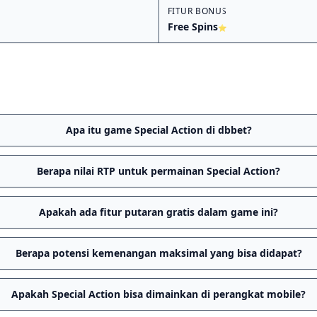
FITUR BONUS
Free Spins
⭐
Apa itu game Special Action di dbbet?
Berapa nilai RTP untuk permainan Special Action?
Apakah ada fitur putaran gratis dalam game ini?
Berapa potensi kemenangan maksimal yang bisa didapat?
Apakah Special Action bisa dimainkan di perangkat mobile?